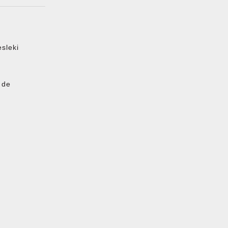
sleki
i de