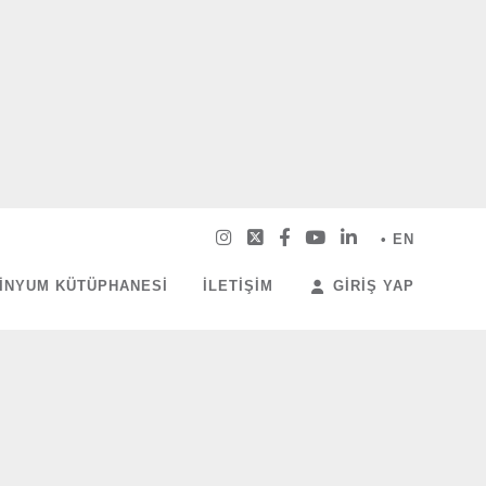
• EN
INYUM KÜTÜPHANESI
İLETIŞIM
GIRIŞ YAP