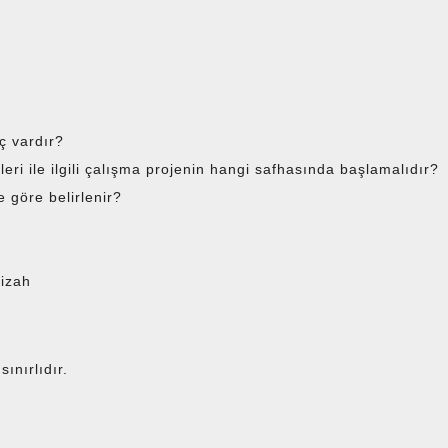
ç vardır?
ri ile ilgili çalışma projenin hangi safhasında başlamalıdır?
e göre belirlenir?
i
 izah
sınırlıdır.
.