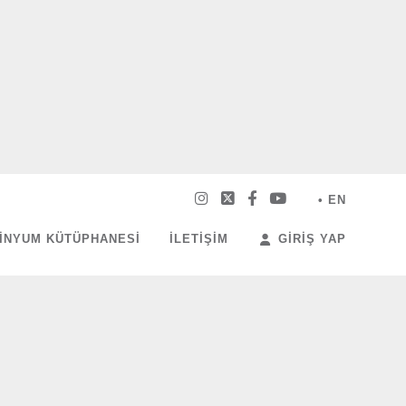
• EN
INYUM KÜTÜPHANESI
İLETIŞIM
GIRIŞ YAP