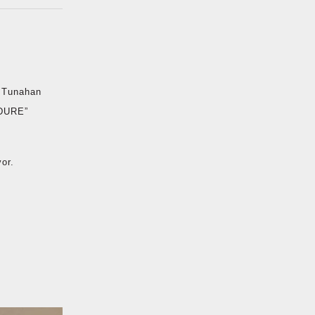
, Tunahan
DURE”
yor.